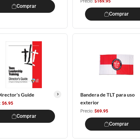
Precio:
$169.95
Comprar
Comprar
irector's Guide
Bandera de TLT para uso
exterior
:
$6.95
Precio:
$69.95
Comprar
Comprar