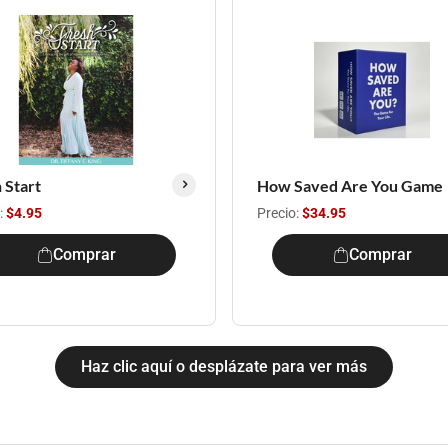
 Start
How Saved Are You Game
:
$4.95
Precio:
$34.95
Comprar
Comprar
Haz clic aquí o desplázate para ver más