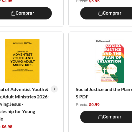
:
$3.95
Precio:
$5.95
Comprar
Comprar
al of Adventist Youth &
Social Justice and the Plan 
 Adult Ministries 2026:
S PDF
wing Jesus -
Precio:
$0.99
pleship for Young
Comprar
le
:
$6.95