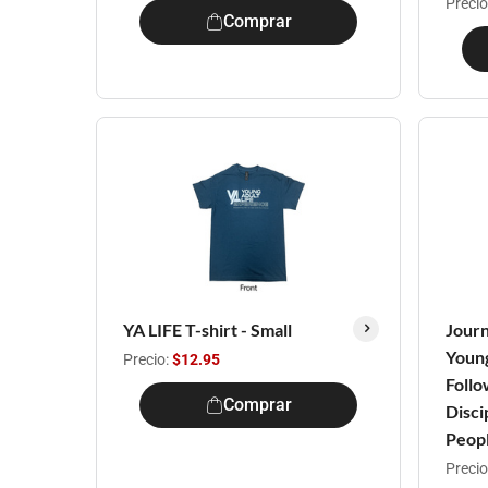
Precio
Comprar
YA LIFE T-shirt - Small
Journ
Young
Precio:
$12.95
Follo
Comprar
Disci
Peop
Precio