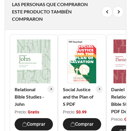
LAS PERSONAS QUE COMPRARON
ESTE PRODUCTO TAMBIÉN
COMPRARON
Relational
Social Justice
Daniel
Bible Studies -
and the Plan of
Relationa
John
S PDF
Bible Stud
PDF Dow
Precio:
Gratis
Precio:
$0.99
Precio:
Gra
Comprar
Comprar