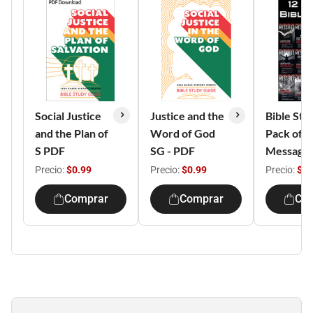
Social Justice
Justice and the
Bible Stu
and the Plan of
Word of God
Pack of 1
S PDF
SG - PDF
Message
Precio:
$0.99
Precio:
$0.99
Precio:
$5.
Comprar
Comprar
Co