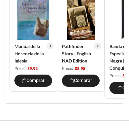
Manual de la
Pathfinder
Banda de
Herencia de la
Story | English
Especiali
Iglesia
NAD Edition
Negra |
Conquist
Precio:
$9.95
Precio:
$8.95
Precio:
$5.
Comprar
Comprar
Co